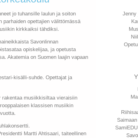
eet jo tuhansille laulun ja soiton
Jenny 
an parhaiden opettajien välittömässä
Ka
iikin kirkkaiksi tähdiksi.
Mus
Nii
maineikkaista Savonlinnan
Opetus
toistasataa opiskelijaa, ja opetusta
ssa. Akatemia on Suomen laajin vapaan
Y
tari-kisälli-suhde. Opettajat ja
Maa
rakentaa musiikkisiltaa vieraisiin
eurooppalaisen klassisen musiikin
Riihisa
vuotta.
Saimaan 
hlakonsertti.
SamiEDU 
identti Martti Ahtisaari, taiteellinen
Savo