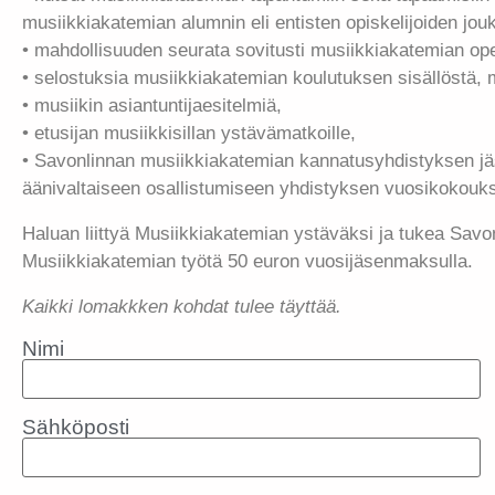
musiikkiakatemian alumnin eli entisten opiskelijoiden jo
• mahdollisuuden seurata sovitusti musiikkiakatemian op
• selostuksia musiikkiakatemian koulutuksen sisällöstä, 
• musiikin asiantuntijaesitelmiä,
• etusijan musiikkisillan ystävämatkoille,
• Savonlinnan musiikkiakatemian kannatusyhdistyksen jä
äänivaltaiseen osallistumiseen yhdistyksen vuosikokouks
Haluan liittyä Musiikkiakatemian ystäväksi ja tukea Savo
Musiikkiakatemian työtä 50 euron vuosijäsenmaksulla.
Kaikki lomakkken kohdat tulee täyttää.
Nimi
Sähköposti