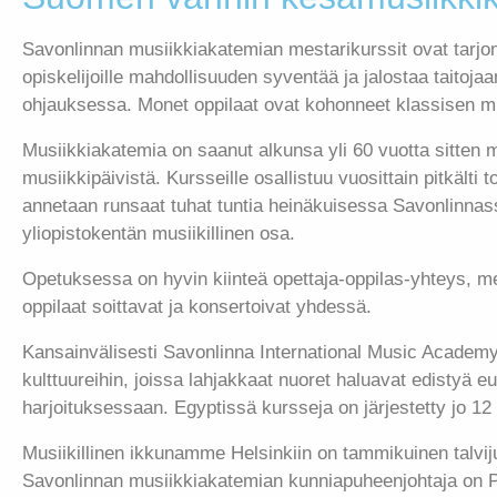
Savonlinnan musiikkiakatemian mestarikurssit ovat tarjonn
opiskelijoille mahdollisuuden syventää ja jalostaa taitoja
ohjauksessa. Monet oppilaat ovat kohonneet klassisen mus
Musiikkiakatemia on saanut alkunsa yli 60 vuotta sitten 
musiikkipäivistä. Kursseille osallistuu vuosittain pitkälti 
annetaan runsaat tuhat tuntia heinäkuisessa Savonlinna
yliopistokentän musiikillinen osa.
Opetuksessa on hyvin kiinteä opettaja-oppilas-yhteys, mes
oppilaat soittavat ja konsertoivat yhdessä.
Kansainvälisesti Savonlinna International Music Academy 
kulttuureihin, joissa lahjakkaat nuoret haluavat edistyä 
harjoituksessaan. Egyptissä kursseja on järjestetty jo 12 
Musiikillinen ikkunamme Helsinkiin on tammikuinen talviju
Savonlinnan musiikkiakatemian kunniapuheenjohtaja on Pres