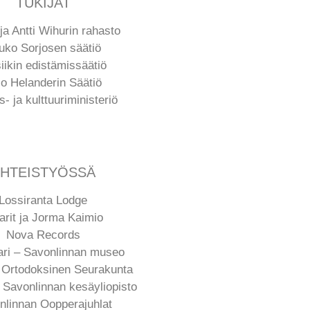
TUKIJAT
ja Antti Wihurin rahasto
uko Sorjosen säätiö
iikin edistämissäätiö
lo Helanderin Säätiö
- ja kulttuuriministeriö
HTEISTYÖSSÄ
Lossiranta Lodge
rit ja Jorma Kaimio
Nova Records
ari – Savonlinnan museo
Ortodoksinen Seurakunta
Savonlinnan kesäyliopisto
nlinnan Oopperajuhlat