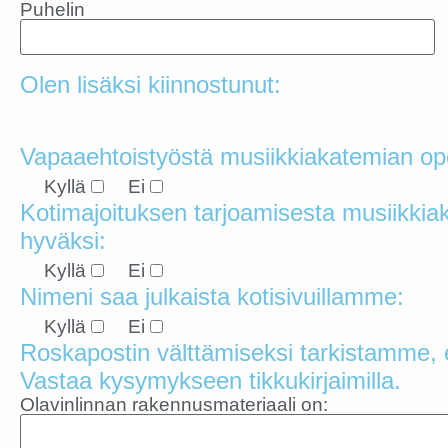
Puhelin
Olen lisäksi kiinnostunut:
Vapaaehtoistyöstä musiikkiakatemian op
Kyllä
Ei
Kotimajoituksen tarjoamisesta musiikki
hyväksi:
Kyllä
Ei
Nimeni saa julkaista kotisivuillamme:
Kyllä
Ei
Roskapostin välttämiseksi tarkistamme, e
Vastaa kysymykseen tikkukirjaimilla.
Olavinlinnan rakennusmateriaali on: