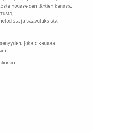
ukosta nousseiden tähtien kanssa,
etusta,
metodista ja saavutuksista,
senyyden, joka oikeuttaa
iin.
nlinnan