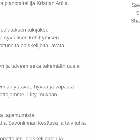
 pianotaiteilija Kristian Attila.
Sav
S
Sha
oulutuksen tukijaksi.
 syvällisen kehittymisen
ituneita opiskelijoita, avata
 ja talveen sekä tekemään uusia
mian ystävät, hyvää ja vapaata
nattajamme. Liity mukaan.
ja tapahtumista,
ttia Savonlinnan kesässä ja talvijuhla
pettajien, opiskelijoiden ja