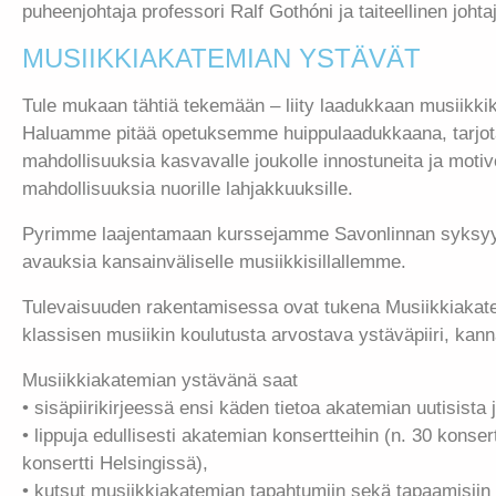
puheenjohtaja professori Ralf Gothóni ja taiteellinen johtaja
MUSIIKKIAKATEMIAN YSTÄVÄT
Tule mukaan tähtiä tekemään – liity laadukkaan musiikkik
Haluamme pitää opetuksemme huippulaadukkaana, tarjota
mahdollisuuksia kasvavalle joukolle innostuneita ja motivo
mahdollisuuksia nuorille lahjakkuuksille.
Pyrimme laajentamaan kurssejamme Savonlinnan syksyyn
avauksia kansainväliselle musiikkisillallemme.
Tulevaisuuden rakentamisessa ovat tukena Musiikkiakate
klassisen musiikin koulutusta arvostava ystäväpiiri, kan
Musiikkiakatemian ystävänä saat
• sisäpiirikirjeessä ensi käden tietoa akatemian uutisista 
• lippuja edullisesti akatemian konsertteihin (n. 30 konser
konsertti Helsingissä),
• kutsut musiikkiakatemian tapahtumiin sekä tapaamisiin o