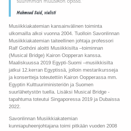
suurimman muusikon opissa.”
Mahmoud Said, viulisti
Musiikkiakatemian kansainvälinen toiminta
ulkomailla alkoi vuonna 2004. Tuolloin Savonlinnan
Musiikkiakatemian taiteellinen johtaja professori
Ralf Gothóni aloitti Musiikkisilta –toiminnan
(Musical Bridge) Kairon Oopperan kanssa.
Maaliskuussa 2019 Egypti-Suomi –musiikkisilta
jatkui 12.kerran Egyptissä, jolloin mestarikursseja
ja konsertteja toteutettiin Kairon Oopperassa mm.
Egyptin Kulttuuriministeriön ja Suomen
suurlähetystön tuella. Lisäksi Musical Bridge -
tapahtuma toteutui Singaporessa 2019 ja Dubaissa
2022.
Savonlinnan Musiikkiakatemian
kunniapuheenjohtajana toimi pitkään vuoden 2008