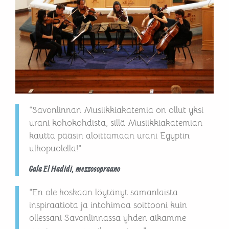
“Savonlinnan Musiikkiakatemia on ollut yksi
urani kohokohdista, sillä Musiikkiakatemian
kautta pääsin aloittamaan urani Egyptin
ulkopuolella!”
Gala El Hadidi, mezzosopraano
“En ole koskaan löytänyt samanlaista
inspiraatiota ja intohimoa soittooni kuin
ollessani Savonlinnassa yhden aikamme